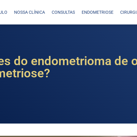
ULO
NOSSA CLÍNICA
CONSULTAS
ENDOMETRIOSE
CIRURG
es do endometrioma de o
metriose?