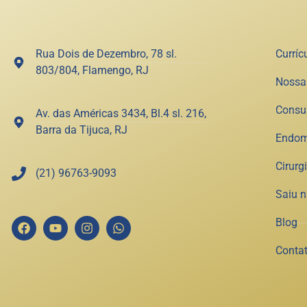
Rua Dois de Dezembro, 78 sl.
Curríc
803/804, Flamengo, RJ
Nossa 
Consu
Av. das Américas 3434, Bl.4 sl. 216,
Barra da Tijuca, RJ
Endom
Cirurg
(21) 96763-9093
Saiu 
Blog
Conta