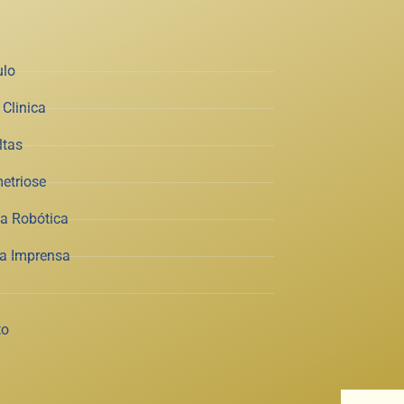
ulo
Clinica
ltas
etriose
ia Robótica
na Imprensa
to