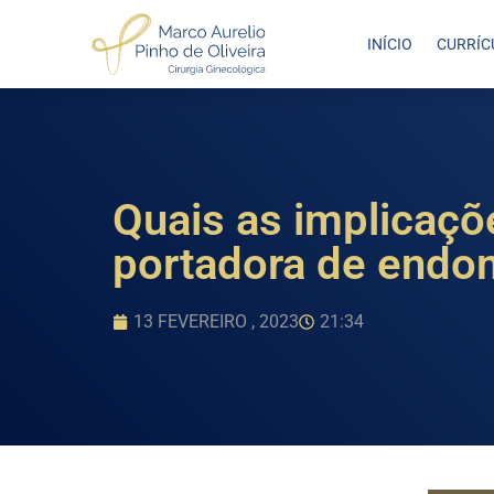
INÍCIO
CURRÍC
Quais as implicaçõ
portadora de endo
13 FEVEREIRO , 2023
21:34