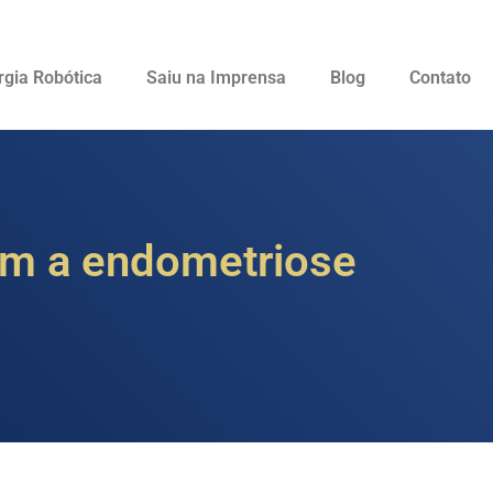
rgia Robótica
Saiu na Imprensa
Blog
Contato
om a endometriose