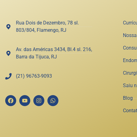
Rua Dois de Dezembro, 78 sl.
Curríc
803/804, Flamengo, RJ
Nossa 
Consu
Av. das Américas 3434, Bl.4 sl. 216,
Barra da Tijuca, RJ
Endom
Cirurg
(21) 96763-9093
Saiu 
Blog
Conta