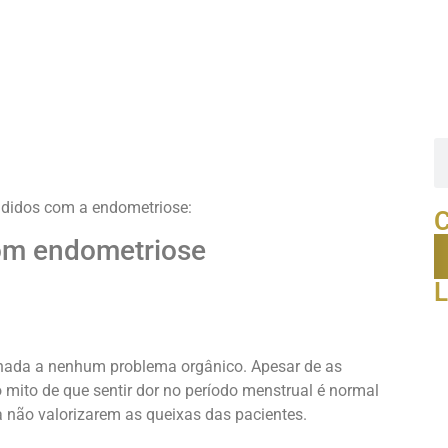
ndidos com a endometriose:
C
om endometriose
L
onada a nenhum problema orgânico. Apesar de as
 mito de que sentir dor no período menstrual é normal
a não valorizarem as queixas das pacientes.