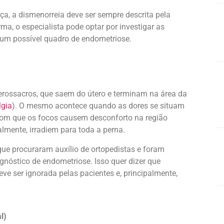
a, a dismenorreia deve ser sempre descrita pela
ma, o especialista pode optar por investigar as
) um possível quadro de endometriose.
erossacros, que saem do útero e terminam na área da
lgia
). O mesmo acontece quando as dores se situam
com que os focos causem desconforto na região
lmente, irradiem para toda a perna.
que procuraram auxílio de ortopedistas e foram
nóstico de endometriose. Isso quer dizer que
ve ser ignorada pelas pacientes e, principalmente,
l)