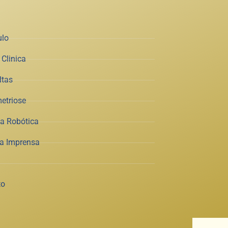
ulo
Clinica
ltas
etriose
ia Robótica
na Imprensa
to