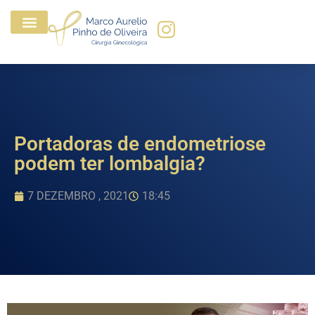
Portadoras de endometriose
podem ter lombalgia?
7 DEZEMBRO , 2021
18:45