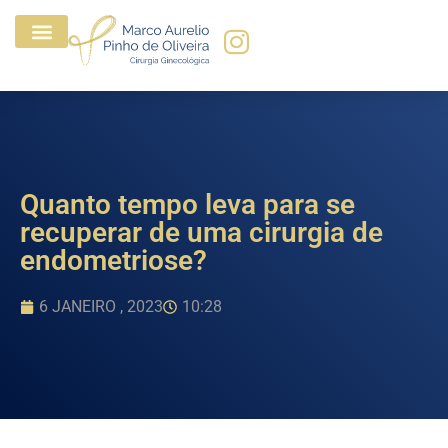
Quanto tempo leva para se
recuperar de uma cirurgia de
endometriose?
6 JANEIRO , 2023
10:28