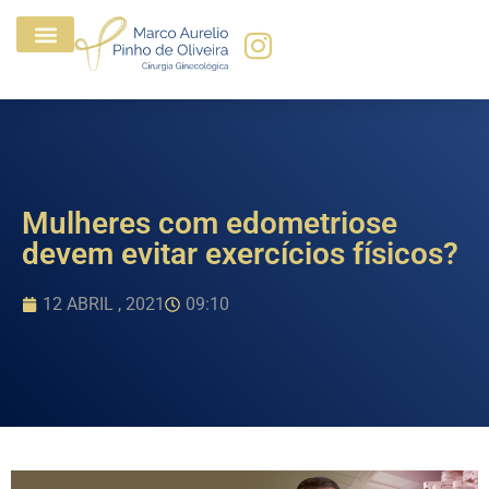
Mulheres com edometriose
devem evitar exercícios físicos?
12 ABRIL , 2021
09:10